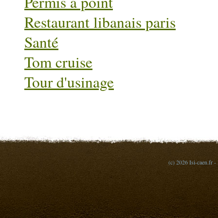
Permis a point
Restaurant libanais paris
Santé
Tom cruise
Tour d'usinage
(c) 2026 Isi-caen.fr -